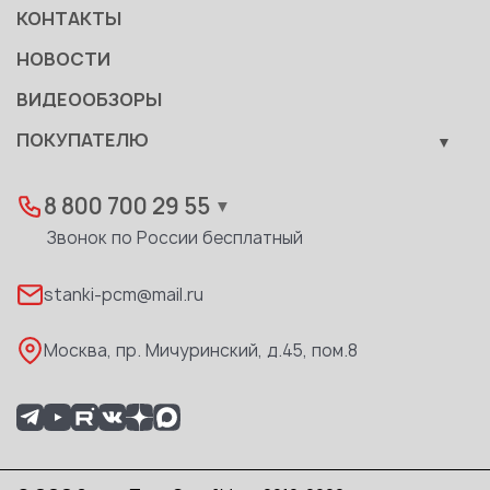
Производство
КОНТАКТЫ
Становление
НОВОСТИ
Документы
ВИДЕООБЗОРЫ
Качество
ПОКУПАТЕЛЮ
Развитие
Лизинг
Вакансии
Дилеры
8 800 700 29 55
▼
Доставка
Звонок по России бесплатный
Реквизиты
stanki-pcm@mail.ru
Каталог PDF
Москва, пр. Мичуринский, д.45, пом.8