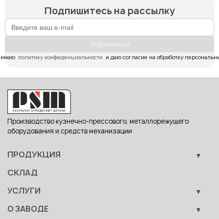
Подпишитесь на рассылку
Подпиcаться
имаю  
политику конфиденциальности
  и даю согласие на обработку персональн
Производство кузнечно-прессового, металлорежущего
оборудования и средств механизации
ПРОДУКЦИЯ
Кузнечно-прессовое оборудование
СКЛАД
Металлообрабатывающее оборудование
УСЛУГИ
Вспомогательные средства механизации
Обучение
О ЗАВОДЕ
Сервис