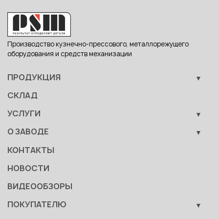
Производство кузнечно-прессового, металлорежущего
оборудования и средств механизации
ПРОДУКЦИЯ
Кузнечно-прессовое оборудование
СКЛАД
Металлообрабатывающее оборудование
УСЛУГИ
Вспомогательные средства механизации
Обучение
О ЗАВОДЕ
Сервис
Производство
КОНТАКТЫ
Становление
НОВОСТИ
Документы
ВИДЕООБЗОРЫ
Качество
ПОКУПАТЕЛЮ
Развитие
Лизинг