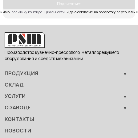
Подпиcаться
имаю  
политику конфиденциальности
  и даю согласие на обработку персональн
Производство кузнечно-прессового, металлорежущего
оборудования и средств механизации
ПРОДУКЦИЯ
Кузнечно-прессовое оборудование
СКЛАД
Металлообрабатывающее оборудование
УСЛУГИ
Вспомогательные средства механизации
Обучение
О ЗАВОДЕ
Сервис
Производство
КОНТАКТЫ
Становление
НОВОСТИ
Документы