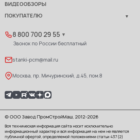
ВИДЕООБЗОРЫ
Качество
ПОКУПАТЕЛЮ
Развитие
Лизинг
Вакансии
Дилеры
8 800 700 29 55
▼
Доставка
Звонок по России бесплатный
Реквизиты
stanki-pcm@mail.ru
Каталог PDF
Москва, пр. Мичуринский, д.45, пом.8
© ООО Завод ПромСтройМаш, 2012-2026
Вся техническая информация сайта носит исключительно
информационный характер и вся информация на нем не является
публичной офертой, определяемой положениями статьи 437 (2)