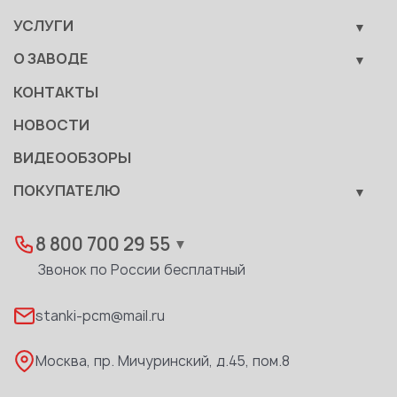
Металлообрабатывающее оборудование
УСЛУГИ
Вспомогательные средства механизации
Обучение
О ЗАВОДЕ
Сервис
Производство
КОНТАКТЫ
Становление
НОВОСТИ
Документы
ВИДЕООБЗОРЫ
Качество
ПОКУПАТЕЛЮ
Развитие
Лизинг
Вакансии
Дилеры
8 800 700 29 55
▼
Доставка
Звонок по России бесплатный
Реквизиты
stanki-pcm@mail.ru
Каталог PDF
Москва, пр. Мичуринский, д.45, пом.8