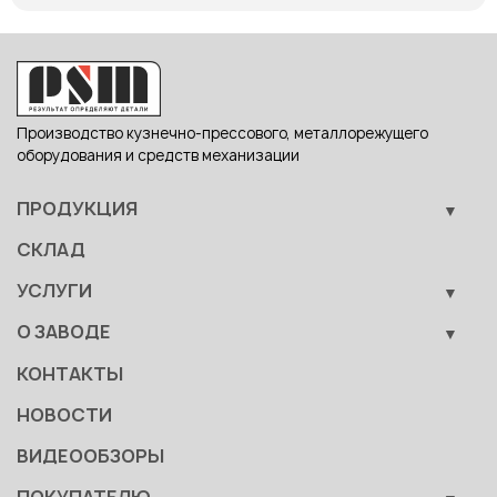
Производство кузнечно-прессового, металлорежущего
оборудования и средств механизации
ПРОДУКЦИЯ
Кузнечно-прессовое оборудование
СКЛАД
Металлообрабатывающее оборудование
УСЛУГИ
Вспомогательные средства механизации
Обучение
О ЗАВОДЕ
Сервис
Производство
КОНТАКТЫ
Становление
НОВОСТИ
Документы
ВИДЕООБЗОРЫ
Качество