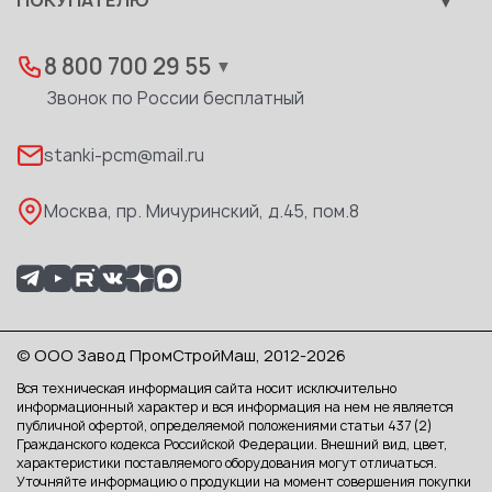
ПОКУПАТЕЛЮ
Развитие
Лизинг
Вакансии
Дилеры
8 800 700 29 55
▼
Доставка
Звонок по России бесплатный
Реквизиты
stanki-pcm@mail.ru
Каталог PDF
Москва, пр. Мичуринский, д.45, пом.8
© ООО Завод ПромСтройМаш, 2012-2026
Вся техническая информация сайта носит исключительно
информационный характер и вся информация на нем не является
публичной офертой, определяемой положениями статьи 437 (2)
Гражданского кодекса Российской Федерации. Внешний вид, цвет,
характеристики поставляемого оборудования могут отличаться.
Уточняйте информацию о продукции на момент совершения покупки