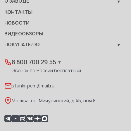
О ЗАВОДЕ
Сервис
Производство
КОНТАКТЫ
Становление
НОВОСТИ
Документы
ВИДЕООБЗОРЫ
Качество
ПОКУПАТЕЛЮ
Развитие
Лизинг
Вакансии
Дилеры
8 800 700 29 55
▼
Доставка
Звонок по России бесплатный
Реквизиты
stanki-pcm@mail.ru
Каталог PDF
Москва, пр. Мичуринский, д.45, пом.8