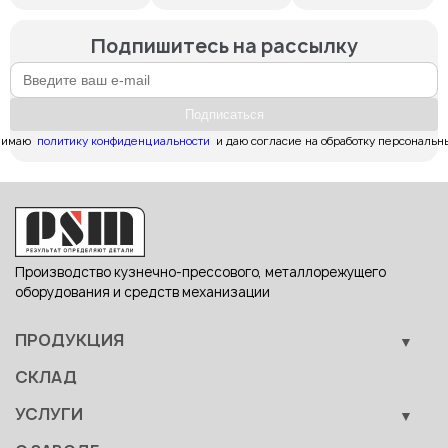
Подпишитесь на рассылку
Подпиcаться
имаю  
политику конфиденциальности
  и даю согласие на обработку персональн
Производство кузнечно-прессового, металлорежущего
оборудования и средств механизации
ПРОДУКЦИЯ
Кузнечно-прессовое оборудование
СКЛАД
Металлообрабатывающее оборудование
УСЛУГИ
Вспомогательные средства механизации
Обучение