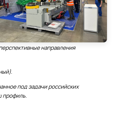
е перспективные направления
ный).
анное под задачи российских
ш профиль.