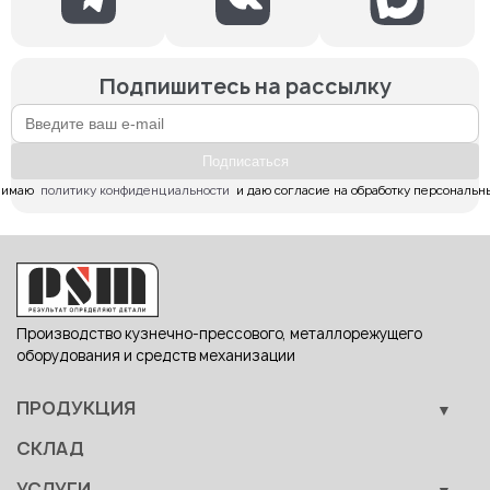
Подпишитесь на рассылку
Подпиcаться
имаю  
политику конфиденциальности
  и даю согласие на обработку персональн
Производство кузнечно-прессового, металлорежущего
оборудования и средств механизации
ПРОДУКЦИЯ
Кузнечно-прессовое оборудование
СКЛАД
Металлообрабатывающее оборудование
УСЛУГИ