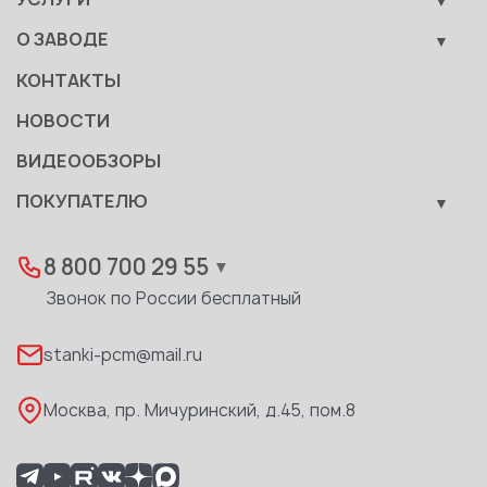
Вспомогательные средства механизации
Обучение
О ЗАВОДЕ
Сервис
Производство
КОНТАКТЫ
Становление
НОВОСТИ
Документы
ВИДЕООБЗОРЫ
Качество
ПОКУПАТЕЛЮ
Развитие
Лизинг
Вакансии
Дилеры
8 800 700 29 55
▼
Доставка
Звонок по России бесплатный
Реквизиты
stanki-pcm@mail.ru
Каталог PDF
Москва, пр. Мичуринский, д.45, пом.8