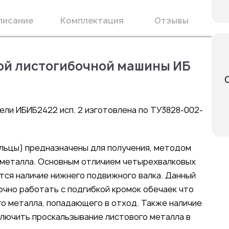
писание
Комплектация
Отзывы
ой листогибочной машины ИБ
ли ИБИБ2422 исп. 2 изготовлена по ТУ3828-002-
льцы) предназначены для получения, методом
о металла. Основным отличием четырехвалковых
тся наличие нижнего подвижного валка. Данный
очно работать с подгибкой кромок обечаек что
о металла, попадающего в отход. Также наличие
ключить проскальзывание листового металла в