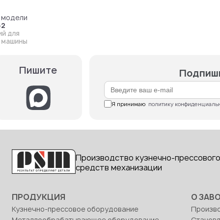
 модели
-2
ий для
 машины
Пишите
Подпиши
Я принимаю  
политику конфиденциаль
Производство кузнечно-прессового
средств механизации
ПРОДУКЦИЯ
О ЗАВ
Кузнечно-прессовое оборудование
Произв
Металлообрабатывающее оборудование
Станов