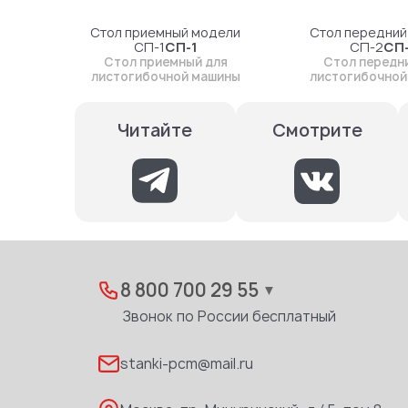
Стол приемный модели
Стол передний
СП-1
СП-1
СП-2
СП
Стол приемный для
Стол передн
листогибочной машины
листогибочной
Смотрите
Читайте
8 800 700 29 55
▼
Звонок по России бесплатный
stanki-pcm@mail.ru