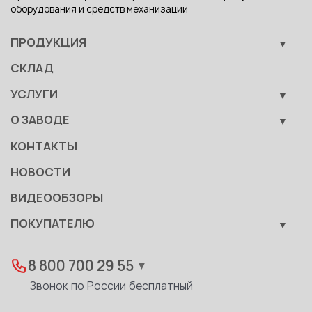
оборудования и средств механизации
ПРОДУКЦИЯ
Кузнечно-прессовое оборудование
СКЛАД
Металлообрабатывающее оборудование
УСЛУГИ
Вспомогательные средства механизации
Обучение
О ЗАВОДЕ
Сервис
Производство
КОНТАКТЫ
Становление
НОВОСТИ
Документы
ВИДЕООБЗОРЫ
Качество
ПОКУПАТЕЛЮ
Развитие
Лизинг
Вакансии
Дилеры
8 800 700 29 55
▼
Доставка
Звонок по России бесплатный
Реквизиты