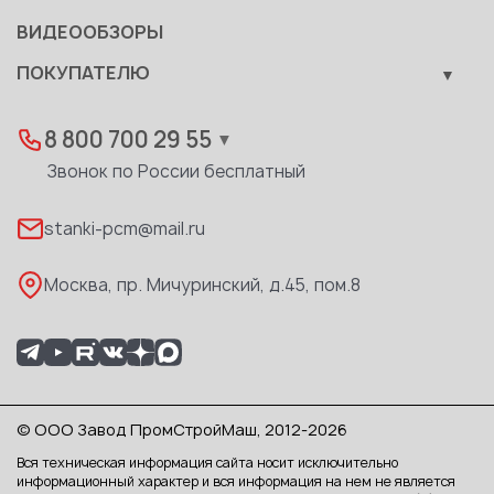
Документы
ВИДЕООБЗОРЫ
Качество
ПОКУПАТЕЛЮ
Развитие
Лизинг
Вакансии
Дилеры
8 800 700 29 55
▼
Доставка
Звонок по России бесплатный
Реквизиты
stanki-pcm@mail.ru
Каталог PDF
Москва, пр. Мичуринский, д.45, пом.8
© ООО Завод ПромСтройМаш, 2012-2026
Вся техническая информация сайта носит исключительно
информационный характер и вся информация на нем не является