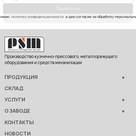
Подпиcаться
имаю  
политику конфиденциальности
  и даю согласие на обработку персональн
Производство кузнечно-прессового, металлорежущего
оборудования и средств механизации
ПРОДУКЦИЯ
Кузнечно-прессовое оборудование
СКЛАД
Металлообрабатывающее оборудование
УСЛУГИ
Вспомогательные средства механизации
Обучение
О ЗАВОДЕ
Сервис
Производство
КОНТАКТЫ
Становление
НОВОСТИ