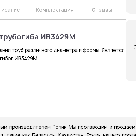
писание
Комплектация
Отзывы
 трубогиба ИВ3429М
ания труб различного диаметра и формы. Является
огибов ИВ3429М.
ым производителем Ролик Мы производим и продаём 
, такие как Беларусь, Казахстан. Ролик нашего про