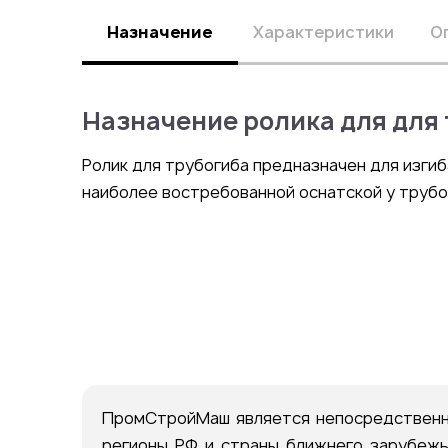
Назначение
Характеристики
О
Назначение ролика для для
Ролик для трубогиба предназначен для изгиб
наиболее востребованной оснатской у труб
ПромСтройМаш является непосредственн
регионы РФ и страны ближнего зарубежья