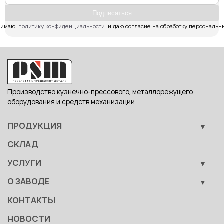
Подпиcаться
имаю  
политику конфиденциальности
  и даю согласие на обработку персональн
Производство кузнечно-прессового, металлорежущего
оборудования и средств механизации
ПРОДУКЦИЯ
Кузнечно-прессовое оборудование
СКЛАД
Металлообрабатывающее оборудование
УСЛУГИ
Вспомогательные средства механизации
Обучение
О ЗАВОДЕ
Сервис
Производство
КОНТАКТЫ
Становление
НОВОСТИ