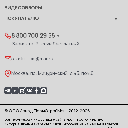
Документы
ВИДЕООБЗОРЫ
Качество
ПОКУПАТЕЛЮ
Развитие
Лизинг
Вакансии
Дилеры
8 800 700 29 55
▼
Доставка
Звонок по России бесплатный
Реквизиты
stanki-pcm@mail.ru
Каталог PDF
Москва, пр. Мичуринский, д.45, пом.8
© ООО Завод ПромСтройМаш, 2012-2026
Вся техническая информация сайта носит исключительно
информационный характер и вся информация на нем не является