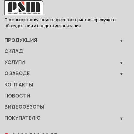
Производство кузнечно-прессового, металлорежущего
оборудования и средств механизации
ПРОДУКЦИЯ
Кузнечно-прессовое оборудование
СКЛАД
Металлообрабатывающее оборудование
УСЛУГИ
Вспомогательные средства механизации
Обучение
О ЗАВОДЕ
Сервис
Производство
КОНТАКТЫ
Становление
НОВОСТИ
Документы
ВИДЕООБЗОРЫ
Качество
ПОКУПАТЕЛЮ
Развитие
Лизинг
Вакансии