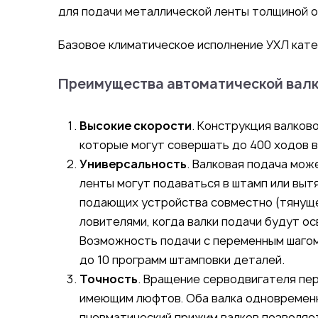
для подачи металлической ленты толщиной от
Базовое климатическое исполнение УХЛ кате
Преимущества автоматической валк
Высокие скорости
. Конструкция валков
которые могут совершать до 400 ходов в
Универсальность
. Валковая подача мож
ленты могут подаваться в штамп или выт
подающих устройства совместно (тянуще
ловителями, когда валки подачи будут о
Возможность подачи с переменным шагом 
до 10 программ штамповки деталей.
Точность
. Вращение серводвигателя пер
имеющим люфтов. Оба валка одновремен
пневматический прижим валков позволяе