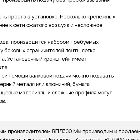
чень проста в установке. Несколько крепежных
ние к сети сжатого воздуха и несложное
хода, производится набором требуемых
у боковых ограничителей ленты легко
та. Установочный кронштейн имеет
оте.
 При помощи валковой подачи можно подавать
ерный металл или алюминий, бумага,
лянцевые материалы и сложные профиля могут
ов.
м производителем ВПЛ300 Мы производим и продаём
рубежья, такие как Беларусь, Казахстан. ВПЛ300 наш