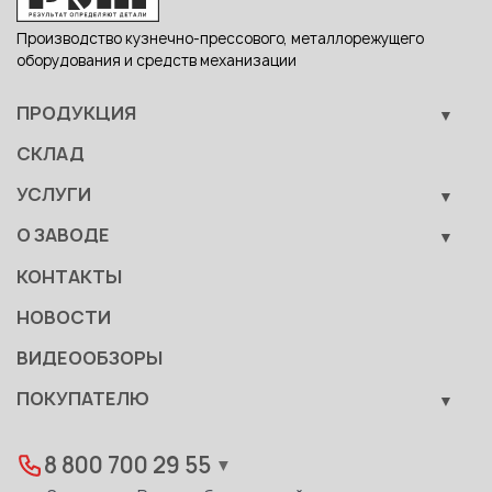
Производство кузнечно-прессового, металлорежущего
оборудования и средств механизации
ПРОДУКЦИЯ
Кузнечно-прессовое оборудование
СКЛАД
Металлообрабатывающее оборудование
УСЛУГИ
Вспомогательные средства механизации
Обучение
О ЗАВОДЕ
Сервис
Производство
КОНТАКТЫ
Становление
НОВОСТИ
Документы
ВИДЕООБЗОРЫ
Качество
ПОКУПАТЕЛЮ
Развитие
Лизинг
Вакансии
Дилеры
8 800 700 29 55
▼