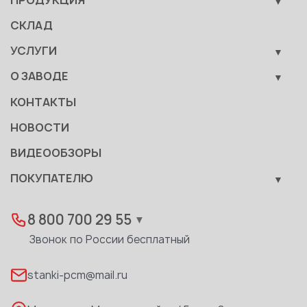
ПРОДУКЦИЯ
Кузнечно-прессовое оборудование
СКЛАД
Металлообрабатывающее оборудование
УСЛУГИ
Вспомогательные средства механизации
Обучение
О ЗАВОДЕ
Сервис
Производство
КОНТАКТЫ
Становление
НОВОСТИ
Документы
ВИДЕООБЗОРЫ
Качество
ПОКУПАТЕЛЮ
Развитие
Лизинг
Вакансии
Дилеры
8 800 700 29 55
▼
Доставка
Звонок по России бесплатный
Реквизиты
stanki-pcm@mail.ru
Каталог PDF