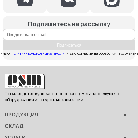
Подпишитесь на рассылку
Подпиcаться
имаю  
политику конфиденциальности
  и даю согласие на обработку персональн
Производство кузнечно-прессового, металлорежущего
оборудования и средств механизации
ПРОДУКЦИЯ
Кузнечно-прессовое оборудование
СКЛАД
Металлообрабатывающее оборудование
УСЛУГИ