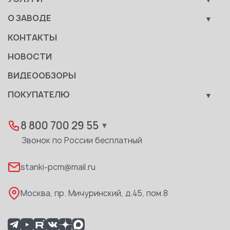
Вспомогательные средства механизации
Обучение
О ЗАВОДЕ
Сервис
Производство
КОНТАКТЫ
Становление
НОВОСТИ
Документы
ВИДЕООБЗОРЫ
Качество
ПОКУПАТЕЛЮ
Развитие
Лизинг
Вакансии
Дилеры
8 800 700 29 55
▼
Доставка
Звонок по России бесплатный
Реквизиты
stanki-pcm@mail.ru
Каталог PDF
Москва, пр. Мичуринский, д.45, пом.8