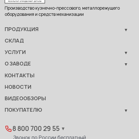
Производство кузнечно-прессового, металлорежущего
оборудования и средств механизации
ПРОДУКЦИЯ
Кузнечно-прессовое оборудование
СКЛАД
Металлообрабатывающее оборудование
УСЛУГИ
Вспомогательные средства механизации
Обучение
О ЗАВОДЕ
Сервис
Производство
КОНТАКТЫ
Становление
НОВОСТИ
Документы
ВИДЕООБЗОРЫ
Качество
ПОКУПАТЕЛЮ
Развитие
Лизинг
Вакансии
Дилеры
8 800 700 29 55
▼
Доставка
Звонок по России бесплатный