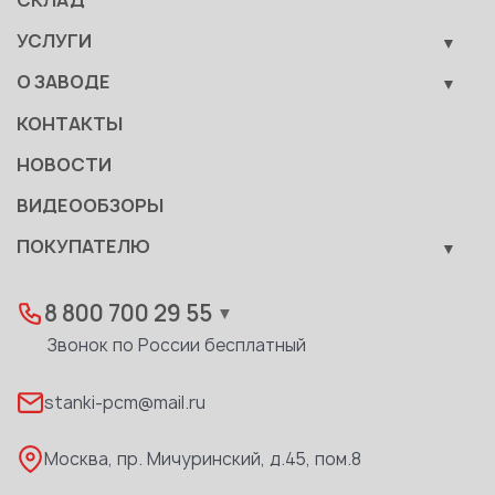
СКЛАД
Металлообрабатывающее оборудование
УСЛУГИ
Вспомогательные средства механизации
Обучение
О ЗАВОДЕ
Сервис
Производство
КОНТАКТЫ
Становление
НОВОСТИ
Документы
ВИДЕООБЗОРЫ
Качество
ПОКУПАТЕЛЮ
Развитие
Лизинг
Вакансии
Дилеры
8 800 700 29 55
▼
Доставка
Звонок по России бесплатный
Реквизиты
stanki-pcm@mail.ru
Каталог PDF
Москва, пр. Мичуринский, д.45, пом.8