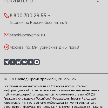
ПОКУПАТЕЛЮ
Развитие
Лизинг
Вакансии
Дилеры
8 800 700 29 55
▼
Доставка
Звонок по России бесплатный
Реквизиты
stanki-pcm@mail.ru
Каталог PDF
Москва, пр. Мичуринский, д.45, пом.8
© ООО Завод ПромСтройМаш, 2012-2026
Вся техническая информация сайта носит исключительно
информационный характер и вся информация на нем не является
публичной офертой, определяемой положениями статьи 437 (2)
Гражданского кодекса Российской Федерации. Внешний вид, цвет,
характеристики поставляемого оборудования могут отличаться.
Уточняйте информацию о продукции на момент совершения покупки