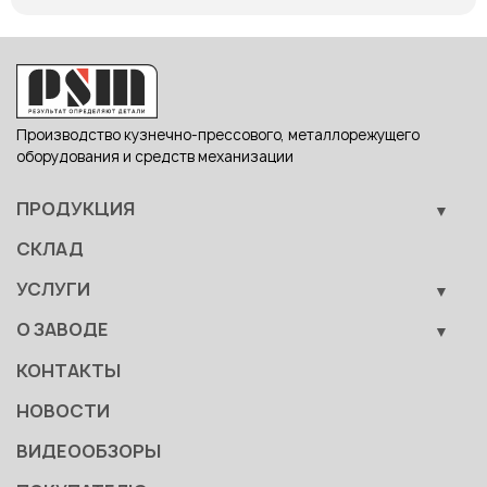
Производство кузнечно-прессового, металлорежущего
оборудования и средств механизации
ПРОДУКЦИЯ
Кузнечно-прессовое оборудование
СКЛАД
Металлообрабатывающее оборудование
УСЛУГИ
Вспомогательные средства механизации
Обучение
О ЗАВОДЕ
Сервис
Производство
КОНТАКТЫ
Становление
НОВОСТИ
Документы
ВИДЕООБЗОРЫ
Качество