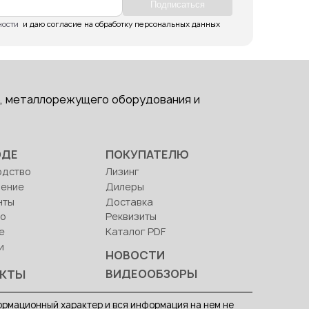
Подпиcаться
ности
  и даю согласие на обработку персональных данных
, металлорежущего оборудования и
ОДЕ
ПОКУПАТЕЛЮ
одство
Лизинг
ление
Дилеры
нты
Доставка
во
Реквизиты
е
Каталог PDF
и
НОВОСТИ
ВИДЕООБЗОРЫ
АКТЫ
рмационный характер и вся информация на нем не