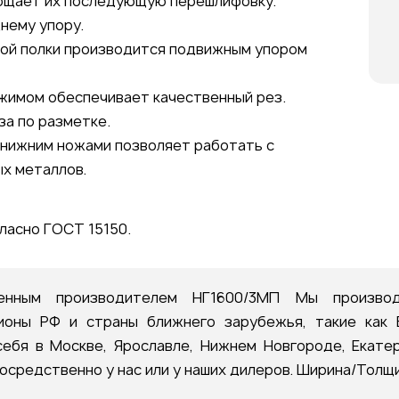
ощает их последующую перешлифовку.
нему упору.
ой полки производится подвижным упором
жимом обеспечивает качественный рез.
за по разметке.
 нижним ножами позволяет работать с
ых металлов.
ласно ГОСТ 15150.
венным производителем НГ1600/3МП Мы произво
ионы РФ и страны ближнего зарубежья, такие как Б
ебя в Москве, Ярославле, Нижнем Новгороде, Екатер
осредственно у нас или у наших дилеров. Ширина/Толщи