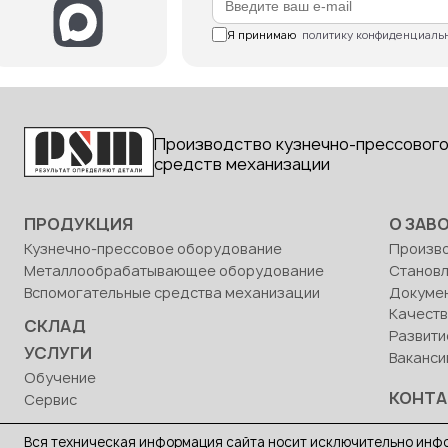
Я принимаю  
политику конфиденциаль
Производство кузнечно-прессового
средств механизации
ПРОДУКЦИЯ
О ЗАВ
Кузнечно-прессовое оборудование
Произв
Металлообрабатывающее оборудование
Станов
Вспомогательные средства механизации
Докуме
Качест
СКЛАД
Развити
УСЛУГИ
Ваканси
Обучение
КОНТ
Сервис
Вся техническая информация сайта носит исключительно инфо