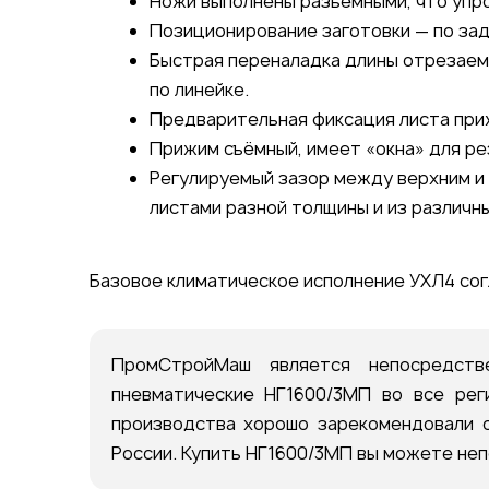
Ножи выполнены разъёмными, что упр
Позиционирование заготовки — по зад
Быстрая переналадка длины отрезаем
по линейке.
Предварительная фиксация листа при
Прижим съёмный, имеет «окна» для ре
Регулируемый зазор между верхним и
листами разной толщины и из различн
Базовое климатическое исполнение УХЛ4 сог
ПромСтройМаш является непосредст
пневматические НГ1600/3МП во все рег
производства хорошо зарекомендовали с
России. Купить НГ1600/3МП вы можете неп