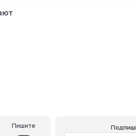
ают
Пишите
Подпиши