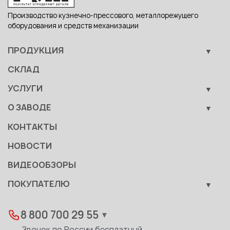
Производство кузнечно-прессового, металлорежущего
оборудования и средств механизации
ПРОДУКЦИЯ
Кузнечно-прессовое оборудование
СКЛАД
Металлообрабатывающее оборудование
УСЛУГИ
Вспомогательные средства механизации
Обучение
О ЗАВОДЕ
Сервис
Производство
КОНТАКТЫ
Становление
НОВОСТИ
Документы
ВИДЕООБЗОРЫ
Качество
ПОКУПАТЕЛЮ
Развитие
Лизинг
Вакансии
Дилеры
8 800 700 29 55
▼
Доставка
Звонок по России бесплатный