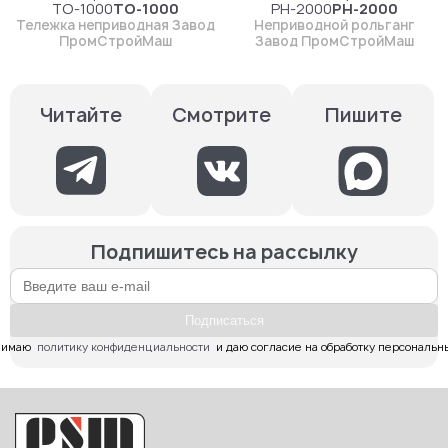
ТО-1000
ТО-1000
РН-2000
РН-2000
Тележка неприводная Завод
Неприводной рольганг
ПромСтройМаш
Завод ПромСтройМаш
Смотрите
Пишите
Читайте
Подпишитесь на рассылку
Подпиcаться
имаю  
политику конфиденциальности
  и даю согласие на обработку персональн