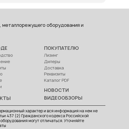
, металлорежущего оборудования и
ОДЕ
ПОКУПАТЕЛЮ
одство
Лизинг
ление
Дилеры
нты
Доставка
во
Реквизиты
е
Каталог PDF
и
НОВОСТИ
ВИДЕООБЗОРЫ
АКТЫ
рмационный характер и вся информация на нем не
ьи 437 (2) Гражданского кодекса Российской
 оборудования могут отличаться. Уточняйте
аты