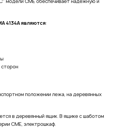
LC" модели CME обеспечивает надежную и
МА 4134А являются
:
бы
 сторон
нспортном положении лежа, на деревянных
ется в деревянный ящик. В ящике с шаботом
ерии СМЕ, электрошкаф.